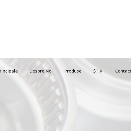
rincipala
Despre Noi
Produse
ȘTIRI
Contac