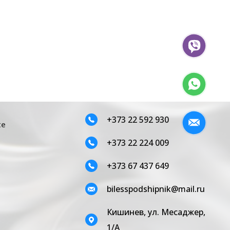
+373 22 592 930
te
+373 22 224 009
+373 67 437 649
bilesspodshipnik@mail.ru
Кишинев, ул. Месаджер,
1/A