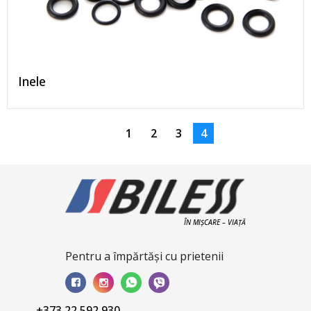
Inele
1
2
3
4
ÎN MIȘCARE – VIAȚĂ
Pentru a împărtăși cu prietenii
+373 22 592 930